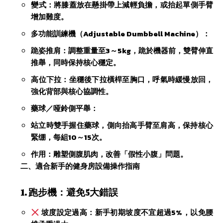
​變式：將膝蓋放在懸掛帶上減輕負擔，或抬起單側手臂
增加難度。
​多功能訓練機（Adjustable Dumbbell Machine）​：
​跪姿推肩：調整重量至3～5kg，跪於機器前，雙臂伸直
推舉，同時保持核心穩定。
​高位下拉：坐穩後下拉橫桿至胸口，呼氣時緩慢放回，
強化背部與核心協調性。
​藥球／哑鈴側平舉：
站立時雙手握住藥球，側向抬高手臂至肩高，保持核心
緊绷，每組10～15次。
​作用：雕塑側腹肌肉，改善「假性小腹」問題。
​二、適合新手的健身房設備操作指南​
​1. 跑步機：避免5大錯誤​
​坡度設定過高：新手初期坡度不宜超過5%，以免腰