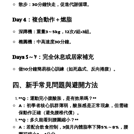
​散步：30分鐘快走，促進代謝循環。
​Day 4：複合動作＋燃脂​
​深蹲機：重量3～5kg，12次/組×3組。
​椭圓機：中高速度30分鐘。
​Days 5～7：完全休息或居家補充​
做10分鐘簡易核心訓練（如死蟲式、反向捲腹）。
​四、新手常見問題與避開方法​
​**Q：運動完小腹酸胀，是有效果嗎？**​
A：初學者核心肌群薄弱，酸胀感是正常現象，但需確
保動作正確（避免腰椎代償）。
​**Q：多久能看到腰圍縮小？**​
A：若配合飲食控制，3個月內體脂率下降5%～8%，腰