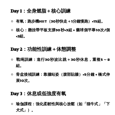
​Day 1：全身燃脂＋核心訓練​
​有氧：跑步機HIIT（30秒快走＋1分鐘慢跑）×15組。
​核心：懸挂帶平板支撐30秒×3組 + 藥球側平舉10次/側
×3組。
​Day 2：功能性訓練＋体態調整​
​戰绳訓練：進行30秒波比跳＋30秒休息，重複5～8
組。
​骨盆後傾訓練：靠牆站姿（腹部貼牆）×5分鐘 + 橋式伸
展10次。
​Day 3：休息或低強度有氧​
​瑜伽課程：強化柔韌性與核心放鬆（如「猫牛式」「下
犬式」）。