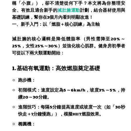
稱「小腹」），卻不清楚從何下手？本文將為你整理安
全、有效且適合新手的
減肚腩運動
計劃，結合器材使用與
基礎訓練，幫你在3個月內看到明顯改進！
​一、新手入門：以「燃脂＋核心訓練」為主軸​
減肚腩的核心邏輯是降低體脂率​（男性需降至20%～
25%，女性25%～30%）並強化核心肌群。健身房初學者
可從以下兩大類運動開始：
​1. 基础有氧運動：高效燃脂奠定基礎​
​跑步機：
​初階模式：速度設定為5～6km/h，坡度3%～5%，持
續20～30分鐘。
​進階技巧：每隔5分鐘提高速度或坡度一次（如「30秒
快走＋1分鐘慢跑」），模擬HIIT燃脂效果。
​椭圓機：