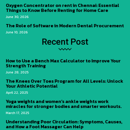
Oxygen Concentrator on rent in Chennai: Essential
Things to Know Before Renting for Home Care
June 30, 2026
The Role of Software in Modern Dental Procurement
June 10, 2026
Recent Post
How to Use a Bench Max Calculator to Improve Your
Strength Training
June 28, 2025
The Knees Over Toes Program for All Levels: Unlock
Your Athletic Potential
April 22, 2025
Yoga weights and women’s ankle weights work
miracles for stronger bodies and smarter workouts.
March 17, 2025
Understanding Poor Circulation: Symptoms, Causes,
and How a Foot Massager Can Help