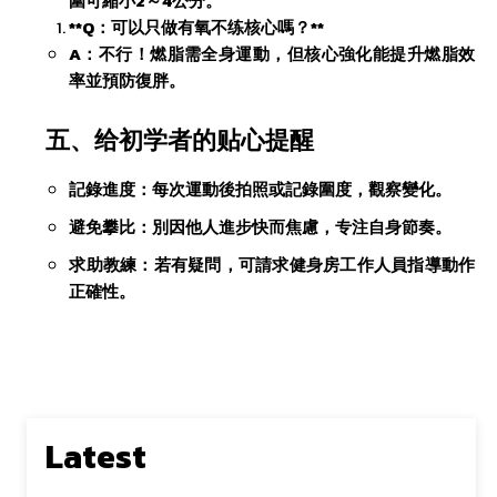
圍可縮小2～4公分。
​**Q：可以只做有氧不练核心嗎？**​
A：不行！燃脂需全身運動，但核心強化能提升燃脂效
率並預防復胖。
​五、给初学者的贴心提醒​
​記錄進度：每次運動後拍照或記錄圍度，觀察變化。
​避免攀比：別因他人進步快而焦慮，专注自身節奏。
​求助教練：若有疑問，可請求健身房工作人員指導動作
正確性。
Latest