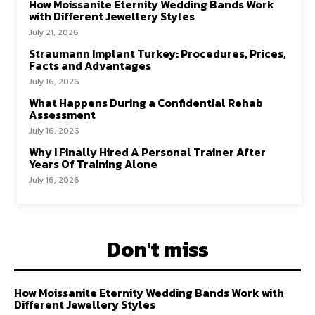
How Moissanite Eternity Wedding Bands Work
with Different Jewellery Styles
July 21, 2026
Straumann Implant Turkey: Procedures, Prices,
Facts and Advantages
July 16, 2026
What Happens During a Confidential Rehab
Assessment
July 16, 2026
Why I Finally Hired A Personal Trainer After
Years Of Training Alone
July 16, 2026
Don't miss
How Moissanite Eternity Wedding Bands Work with
Different Jewellery Styles