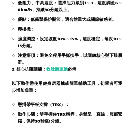
​低阻力、中高速度：選擇阻力級別1～3，速度調至6～
8km/h，持續30分鐘以上。
​優點：低衝擊保护關節，適合體重大或關節敏感者。
​爬樓機：
​強度調控：設定坡度10%～15%，速度穩定，每次10～
15分鐘。
​注意事項：避免全程用手抓扶手，以訓練核心與下肢肌
群。
​2. 核心抗阻訓練：
收肚腩運動
必備
以下動作需使用健身房器械或簡單輔助工具，初學者可逐
步增加負重：
​懸掛帶平板支撐（TRX）​：
​動作步驟：雙手握住TRX橫桿，身體呈一直線，腹部緊
縮，保持30秒至1分鐘。