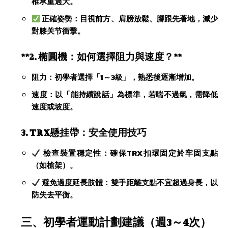
椎承重過大。
​正確姿勢：目視前方、肩膀放鬆、腳跟先著地，減少
對膝关节衝擊。
​**2. 椭圓機：如何選擇阻力與速度？**​
​阻力：初學者選擇「1～3級」，熟悉後逐漸增加。
​速度：以「能持續說話」為標準，若喘不過氣，需降低
速度或坡度。
​3. TRX懸挂帶：安全使用技巧​
​檢查裝置穩定性：確保TRX扣環固定於牢固支點
（如槍架）。
​避免過度延長肢體：雙手距離支點不宜超過身長，以
防失去平衡。
​三、初學者運動計劃建議（週3～4次）​​